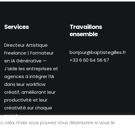
Services
Travaillons
ensemble
Directeur Artistique
bonjour@baptistegilles.fr
Freelance | Formateur
+33 6 60 64 56 67
en IA Générative —
J’aide les entreprises et
agences à intégrer l’IA
dans leur workflow
créatif, améliorant leur
productivité et leur
créativité sur chaque
projet.
 cela, mais vous pouvez vous désinscrire si vous le