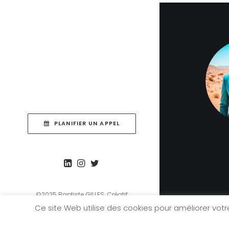
PLANIFIER UN APPEL
©2025 Baptiste GILLES, Créatif
Freelance | Formateur IA
Ce site Web utilise des cookies pour améliorer vot
générative. Tous droits réservés.