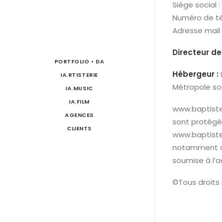
Siège social 
Numéro de té
Adresse mail 
Directeur de
PORTFOLIO • DA
Hébergeur :
IA.RTISTERIE
Métropole sou
IA.MUSIC
IA.FILM
www.baptiste
AGENCES
sont protégés
CLIENTS
www.baptisteg
notamment co
soumise à l’a
©Tous droits 