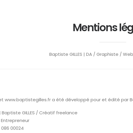
Mentions lég
Baptiste GILLES | DA / Graphiste / We
net www.baptistegilles.fr a été développé pour et édité par Ba
:
Baptiste GILLES / Créatif freelance
o Entrepreneur
62 086 00024